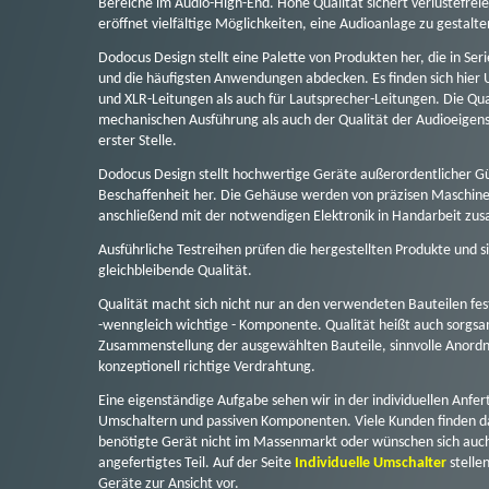
Bereiche im Audio-High-End. Hohe Qualität sichert verlustefre
eröffnet vielfältige Möglichkeiten, eine Audioanlage zu gestalte
Dodocus Design stellt eine Palette von Produkten her, die in Ser
und die häufigsten Anwendungen abdecken. Es finden sich hier 
und XLR-Leitungen als auch für Lautsprecher-Leitungen. Die Qual
mechanischen Ausführung als auch der Qualität der Audioeigen
erster Stelle.
Dodocus Design stellt hochwertige Geräte außerordentlicher G
Beschaffenheit her. Die Gehäuse werden von präzisen Maschine
anschließend mit der notwendigen Elektronik in Handarbeit z
Ausführliche Testreihen prüfen die hergestellten Produkte und s
gleichbleibende Qualität.
Qualität macht sich nicht nur an den verwendeten Bauteilen fest
-wenngleich wichtige - Komponente. Qualität heißt auch sorgs
Zusammenstellung der ausgewählten Bauteile, sinnvolle Anord
konzeptionell richtige Verdrahtung.
Eine eigenständige Aufgabe sehen wir in der individuellen Anfer
Umschaltern und passiven Komponenten. Viele Kunden finden d
benötigte Gerät nicht im Massenmarkt oder wünschen sich auch 
angefertigtes Teil. Auf der Seite
Individuelle Umschalter
stelle
Geräte zur Ansicht vor.